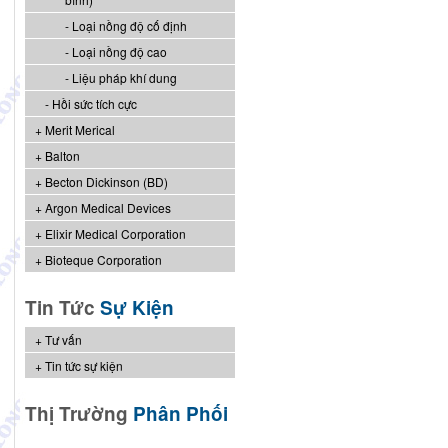
Loại nồng độ cố định
Loại nồng độ cao
Liệu pháp khí dung
Hồi sức tích cực
Merit Merical
Balton
Becton Dickinson (BD)
Argon Medical Devices
Elixir Medical Corporation
Bioteque Corporation
Tin Tức
Sự Kiện
Tư vấn
Tin tức sự kiện
Thị Trường
Phân Phối