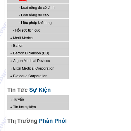
Loại nồng độ cố định
Loại nồng độ cao
Liệu pháp khí dung
Hồi sức tích cực
Merit Merical
Balton
Becton Dickinson (BD)
Argon Medical Devices
Elixir Medical Corporation
Bioteque Corporation
Tin Tức
Sự Kiện
Tư vấn
Tin tức sự kiện
Thị Trường
Phân Phối