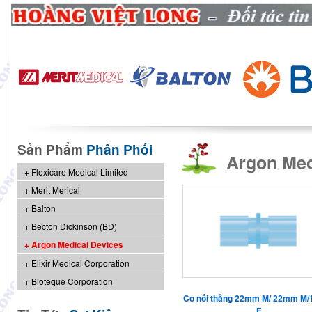
Sản Phẩm
Phân Phối
Argon Med
Flexicare Medical Limited
Merit Merical
Balton
Becton Dickinson (BD)
Argon Medical Devices
Elixir Medical Corporation
Bioteque Corporation
Co nối thẳng 22mm M/ 22mm M
F