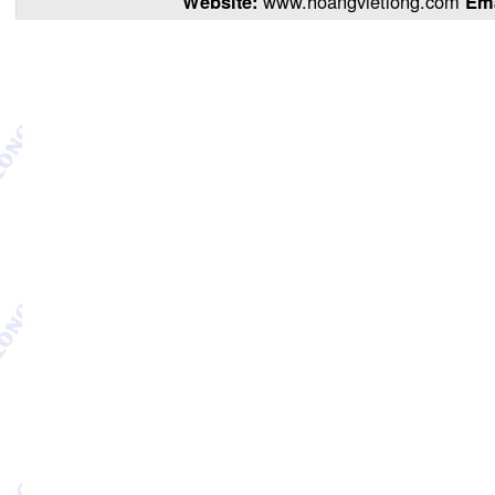
Website:
www.hoangvietlong.com
Em