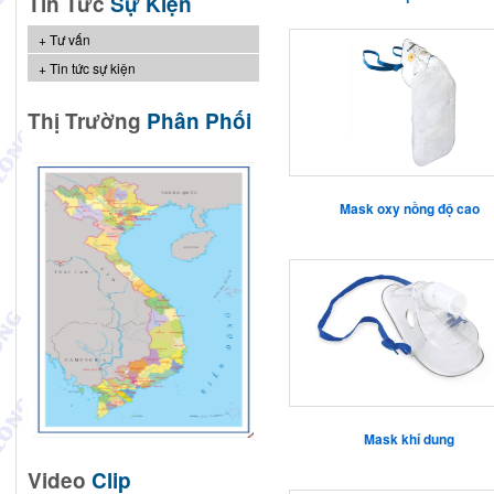
Tin Tức
Sự Kiện
Tư vấn
Tin tức sự kiện
Thị Trường
Phân Phối
Mask oxy nồng độ cao
Mask khí dung
Video
Clip