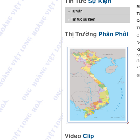
Tin Tức
Sự Kiện
M
Tư vấn
T
Tin tức sự kiện
Q
T
Thị Trường
Phân Phối
C
N
Ki
n
đ
*
G
Video
Clip