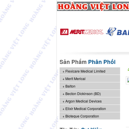
Sản Phẩm
Phân Phối
Flexicare Medical Limited
Merit Merical
Balton
Becton Dickinson (BD)
Argon Medical Devices
Elixir Medical Corporation
Bioteque Corporation