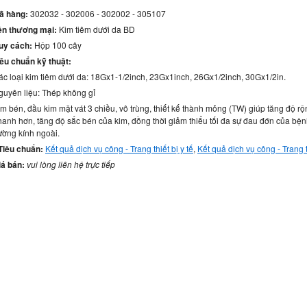
ã hàng:
302032 - 302006 - 302002 - 305107
ên thương mại:
Kim tiêm dưới da BD
uy cách:
Hộp 100 cây
iêu chuẩn kỹ thuật:
ác loại kim tiêm dưới da: 18Gx1-1/2inch, 23Gx1inch, 26Gx1/2inch, 30Gx1/2in.
guyên liệu: Thép không gỉ
m bén, đầu kim mặt vát 3 chiều, vô trùng, thiết kế thành mỏng (TW) giúp tăng độ r
hanh hơn, tăng độ sắc bén của kim, đồng thời giảm thiểu tối đa sự đau đớn của bệ
ường kính ngoài.
 Tiêu chuẩn:
Kết quả dịch vụ công - Trang thiết bị y tế
,
Kết quả dịch vụ công - Trang th
iá bán:
vui lòng liên hệ trực tiếp