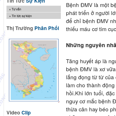
Tin Tức
Sự Kiện
Bệnh ĐMV là một bện
Tư vấn
phát triển ở người l
Tin tức sự kiện
để chỉ bệnh ĐMV như
Thị Trường
Phân Phối
thiếu máu cơ tim c
Những nguyên nhân
Tăng huyết áp là ng
bệnh ĐMV là xơ vữa 
lắng đọng từ từ củ
làm cho thành động 
hồi.Khi lớn tuổi, đặc
nguy cơ mắc bệnh ĐM
thừa cân hay béo phì
Video
Clip