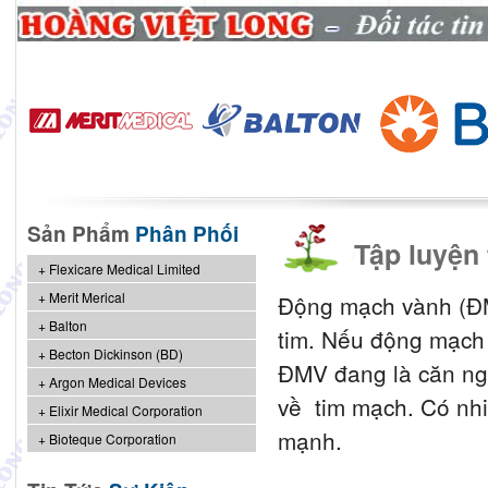
Sản Phẩm
Phân Phối
Tập luyện
Flexicare Medical Limited
Merit Merical
Ðộng mạch vành (ÐM
Balton
tim. Nếu động mạch 
Becton Dickinson (BD)
ÐMV đang là căn ngu
Argon Medical Devices
về tim mạch. Có nhi
Elixir Medical Corporation
mạnh.
Bioteque Corporation